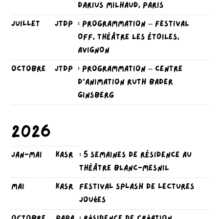
DARIUS MILHAUD, PARIS
juillet
JTDP
: programmation – FESTIVAL
OFF, THÉÂTRE LES ÉTOILES,
AVIGNON
octobre
JTDP
: programmation – Centre
d’Animation Ruth Bader
Ginsberg
2026
jan-mai
KASR
: 5 semaines de RÉSIDENCE
AU
THÉÂTRE BLANC-MESNIL
mai
KASR
Festival Splash de lectures
jouées
octobre
PAPA
: Résidence de création